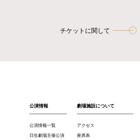
ー
シ
ョ
チケットに関して
ン
公演情報
劇場施設について
公演情報一覧
アクセス
日生劇場主催公演
座席表