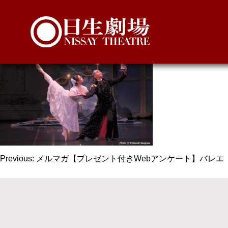
kurumi2023_ml
投
Previous:
メルマガ【プレゼント付きWebアンケート】バレエ
稿
ナ
ビ
ゲ