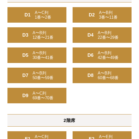
A〜C列
A〜B列
D1
D2
1番〜2番
3番〜11番
A〜B列
A〜B列
D3
D4
12番〜21番
22番〜29番
A〜B列
A〜B列
D5
D6
30番〜41番
42番〜49番
A〜B列
A〜B列
D7
D8
50番〜59番
60番〜68番
A〜C列
D9
69番〜70番
2階席
A〜C列
A〜E列
E1
E2