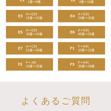
1番〜8番
4番〜14番
A〜E列
A〜E列
E3
E4
15番〜23番
24番〜35番
A〜E列
A〜E列
E5
E6
36番〜44番
45番〜55番
A〜C列
F〜K列
E7
F1
51番〜58番
10番〜23番
F〜J列
F〜K列
F2
F3
24番〜35番
36番〜49番
よくあるご質問