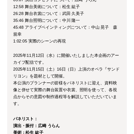
12:58 舞台美術について：松生 紘子
26:28 舞台衣裳について：武田 久美子
35:46 舞台照明について：中川 隆一
45:48 アライブペインティングについて：中山 晃子 森
規幸
1:02:05 実際のシーンの再現
2025年11月12日（水）に開催いたしました本企画のアー
カイブ配信です。
2025年11月15日（土）16日（日）上演のオペラ『サンド
リヨン』を題材として開催。
本公演のプランナーの皆様をパネリストに迎え、資料映
像と併せて実際の舞台装置や衣裳、照明を使って、各視
点からその意図や制作過程等を解説していただいていま
す。
パネリスト：
演出・振付：広崎 うらん
美術：松生 紘子