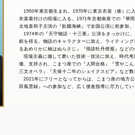
1950年東京都生まれ。1970年に東京衣裳（株）
衣裳着付けの現場に入る。1971年京都南座での『華岡
太地喜和子主演の『飢餓海峡』で全国公演に初参加。
1974年の『天守物語・十三夜』公演をきっかけに
頼を得る。物語のキャラクターに加え、ライティング
るあめりかに袖はぬらさじ』『怪談牡丹燈籠』などの
現場主義に徹して磨いた技術・技法に加え、時代考
価、支持され、こまつ座での『人間合格』『雪やこん
三文オペラ』『天保十二年のシェイクスピア』など数
2021年にフリーとなってからは、こまつ座の地方
田風雲録』への参加など、広く後進指導に尽力してい