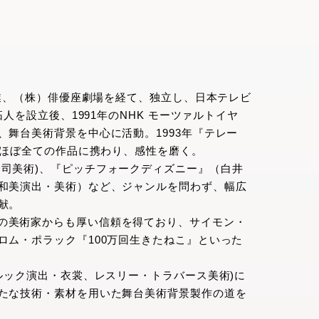
卒業、（株）俳優座劇場を経て、独立し、日本テレビ
人を設立後、1991年のNHK モーツァルトイヤ
舞台美術背景を中心に活動。1993年『テレー
kyo）のほぼ全ての作品に携わり、感性を磨く。
越司美術)、『ピッチフォークディズニー』（白井
和美演出・美術）など、ジャンルを問わず、幅広
献。
の美術家からも厚い信頼を得ており、サイモン・
ロム・ポラック『100万回生きたねこ』といった
ブルック演出・衣裳、レスリー・トラバース美術)に
たな技術・素材を用いた舞台美術背景製作の道を