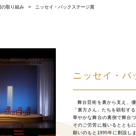
団の取り組み
>
ニッセイ・バックステージ賞
ニッセイ・バ
舞台芸術を裏から支え、
「裏方さん」たちを顕彰する
華やかな舞台の裏側で舞台
そのご労苦に報いるととも
願いのもと1995年に創設し