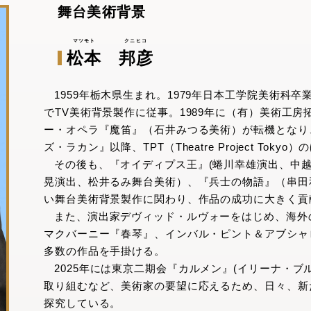
舞台美術背景
松本
邦彦
1959年栃木県生まれ。1979年日本工学院美術科
でTV美術背景製作に従事。1989年に（有）美術工房拓
ー・オペラ『魔笛』（石井みつる美術）が転機となり、
ズ・ラカン』以降、TPT（Theatre Project To
その後も、『オイディプス王』(蜷川幸雄演出、中
晃演出、松井るみ舞台美術）、『兵士の物語』（串田
い舞台美術背景製作に関わり、作品の成功に大きく貢
また、演出家デヴィッド・ルヴォーをはじめ、海外
マクバーニー『春琴』、インバル・ピント＆アブシャ
多数の作品を手掛ける。
2025年には東京二期会『カルメン』(イリーナ・
取り組むなど、美術家の要望に応えるため、日々、新
探究している。