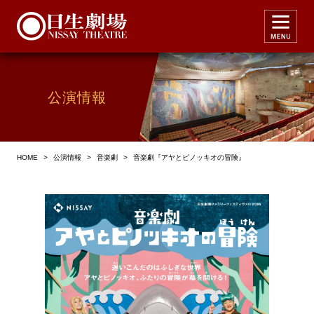
公演情報
HOME
>
公演情報
>
音楽劇
>
音楽劇『アヤとピノッキオの冒険』