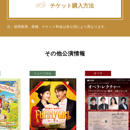
チケット
購入方法
注：使用座席、座種、チケット料金は各公演により異なります。
その他公演情報
ュージカル
オペラ
コンサート