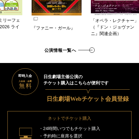
「オペラ・レクチャー」
（『ドン・ジョヴァン
ァニー・ガール』
KURUMU OKAM
ニ』関連企画）
Concert『The 
公演情報一覧へ
即時入会
日生劇場主催公演の
入会金・会費
チケット購入はこちらが便利です
無料
日生劇場Webチケット会員登録
ネットでチケット購入
24時間いつでもチケット購入
予約時に座席を選択