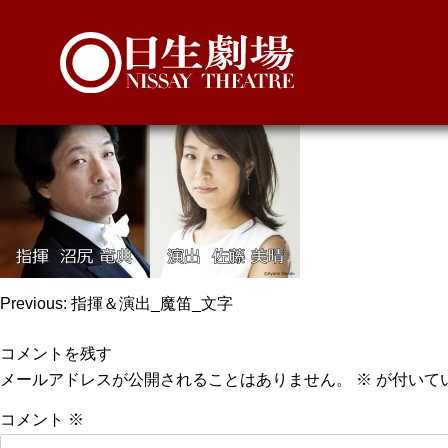
指揮＆演出_魔笛_文
投
Previous:
指揮＆演出_魔笛_文字
稿
コメントを残す
ナ
メールアドレスが公開されることはありません。
※
が付いて
ビ
コメント
※
ゲ