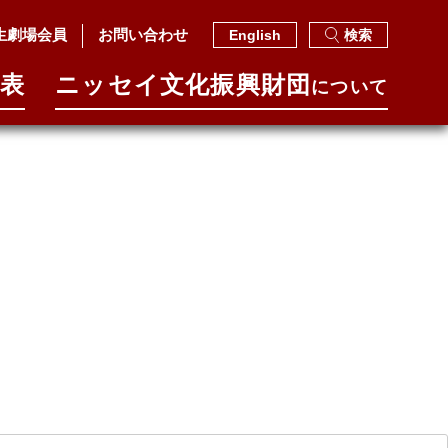
生劇場会員
お問い合わせ
English
検索
表
ニッセイ⽂化振興財団
について