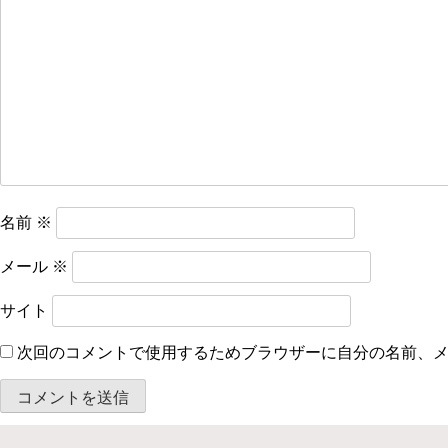
ー
シ
ョ
ン
名前
※
メール
※
サイト
次回のコメントで使用するためブラウザーに自分の名前、