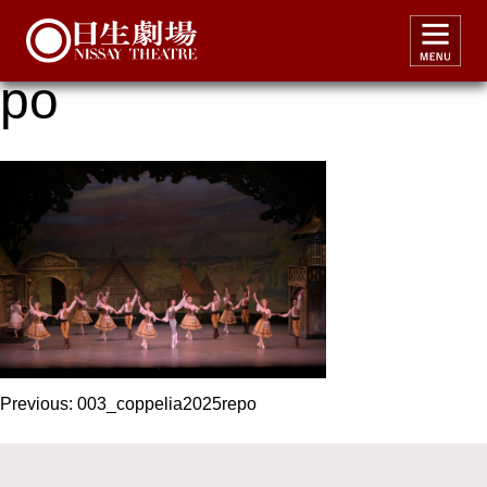
003_coppelia2025re
po
投
Previous:
003_coppelia2025repo
稿
ナ