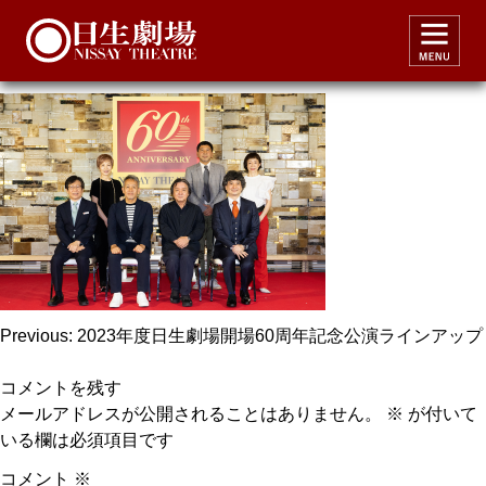
60thanniversary_all1
投
Previous:
2023年度日生劇場開場60周年記念公演ラインアップ
稿
コメントを残す
ナ
メールアドレスが公開されることはありません。
※
が付いて
ビ
いる欄は必須項目です
ゲ
コメント
※