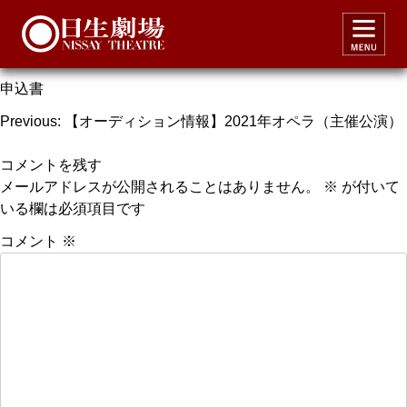
申込書
申込書
投
Previous:
【オーディション情報】2021年オペラ（主催公演）
稿
コメントを残す
ナ
メールアドレスが公開されることはありません。
※
が付いて
ビ
いる欄は必須項目です
ゲ
コメント
※
ー
シ
ョ
ン