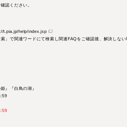
ご確認ください。
://t.pia.jp/help/index.jsp
索」で関連ワードにて検索し関連FAQをご確認後、解決しない
の姫』『白鳥の湖』
:59
:59