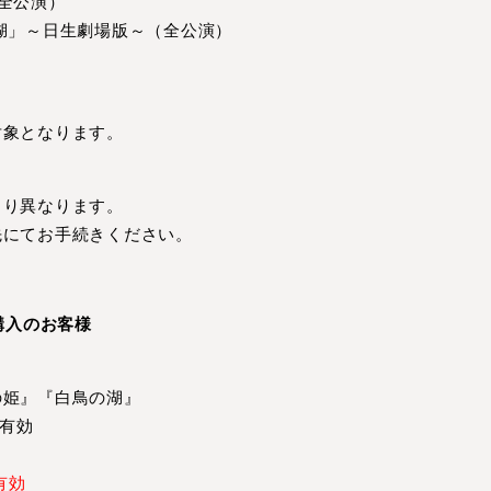
全公演）
湖」～日生劇場版～（全公演）
）
対象となります。
より異なります。
先にてお手続きください。
購入のお客様
の姫』『白鳥の湖』
印有効
有効