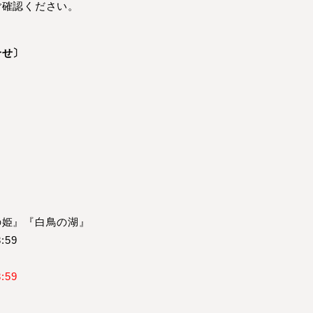
ご確認ください。
合せ〕
の姫』『白鳥の湖』
:59
:59