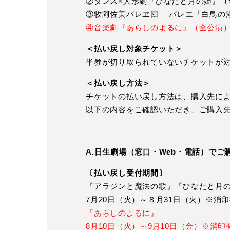
②ダンス×人形劇『ひなたと月の姫』（
③牧阿佐美バレヱ団 バレエ「白鳥の
④音楽劇『あらしのよるに』（全公演
＜払い戻し対象チケット＞
半券が切り取られていないチケットが
＜払い戻し方法＞
チケットの払い戻し方法は、購入先に
以下の内容をご確認いただき、ご購入
A.日生劇場（窓口・Web・電話）でご
〔払い戻し受付期間〕
『アラジンと魔法の歌』『ひなたと月
7月20日（火）～８月31日（火）※消
『あらしのよるに』
8月10日（火）～9月10日（金）※消印