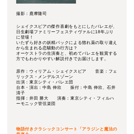
撮影：鹿摩隆司
シェイクスピアの傑作喜劇をもとにしたバレエが、
日生劇場ファミリーフェスティヴァルに18年ぶり
に登場！
いたずら好きの妖精パックによる惚れ薬の取り違え
から生まれる恋騒動の行方は？
オーケストラの生演奏と、初めてバレエを観賞する
方でもわかりやすい解説付きでお届けします。
原作：ウィリアム・シェイクスピア 音楽：フェ
リックス・メンデルスゾーン
出演：東京シティ・バレエ団
台本・演出：中島 伸欣 振付：中島 伸欣、石井
清子
指揮：井田 勝大 演奏：東京シティ・フィルハ
ーモニック管弦楽団
物語付きクラシックコンサート「アラジンと魔法の