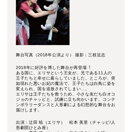
舞台写真（2018年公演より） 撮影：三枝近志
2018年に好評を博した舞台が再登場︕
ある国に、エリサという王女が、兄である11人の
王子たちと幸せに暮らしていました。ところが、突
如現れた悪いお妃の魔法で、王子たちは白鳥に姿を
変えられ、国を追放されてしまい…。
エリサは王子たちを救うため、小さな友だち白オコ
ジョのチャッピと、試練に立ち向かいます。コンテ
ンポラリーダンスと人形劇による幻想的な舞台をお
届けします。
出演：辻田 暁（エリサ） 松本 美里（チャッピ/人
形劇団ひとみ座）