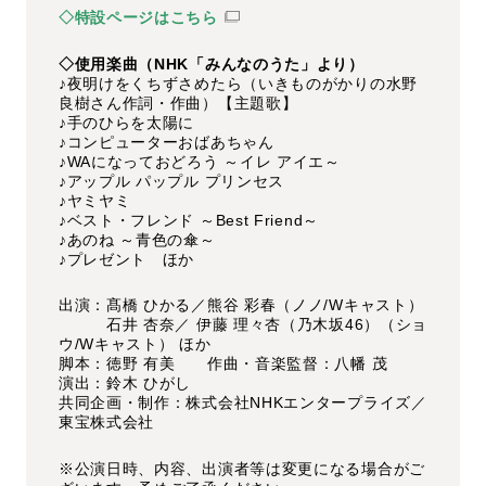
◇特設ページはこちら
◇使用楽曲（NHK「みんなのうた」より）
♪夜明けをくちずさめたら（いきものがかりの水野
良樹さん作詞・作曲）【主題歌】
♪手のひらを太陽に
♪コンピューターおばあちゃん
♪WAになっておどろう ～イレ アイエ～
♪アップル パップル プリンセス
♪ヤミヤミ
♪ベスト・フレンド ～Best Friend～
♪あのね ～青色の傘～
♪プレゼント ほか
出演：髙橋 ひかる／熊谷 彩春（ノノ/Wキャスト）
石井 杏奈／ 伊藤 理々杏（乃木坂46）（ショ
ウ/Wキャスト） ほか
脚本：徳野 有美 作曲・音楽監督：八幡 茂
演出：鈴木 ひがし
共同企画・制作：株式会社NHKエンタープライズ／
東宝株式会社
※公演日時、内容、出演者等は変更になる場合がご