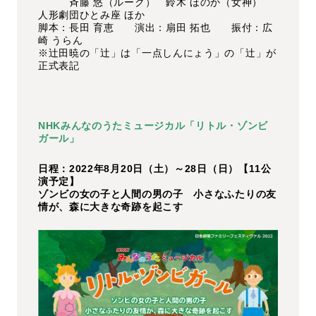
斉藤 悠（ルーク） 鈴木 ほのか（女神）
人形劇団ひとみ座 ほか
脚本：長田 育恵 演出：扇田 拓也 振付：広
崎 うらん
※辻田暁の「辻」は「一点しんにょう」の「辻」が
正式表記
NHKみんなのうたミュージカル「リトル・ゾンビ
ガール」
日程：2022年8月20日（土）～28日（日）【11公
演予定】
ゾンビの女の子と人間の男の子 小さなふたりの友
情が、森に大きな奇跡を起こす