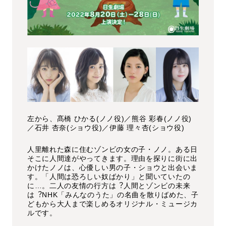
左から、髙橋 ひかる
(
ノノ役
)
／熊谷 彩春
(
ノノ役
)
／石井 杏奈
(
ショウ役
)
／伊藤 理々杏
(
ショウ役
)
人里離れた森に住むゾンビの女の子・ノノ。ある日
そこに人間達がやってきます。理由を探りに街に出
かけたノノは、心優しい男の子・ショウと出会いま
す。「人間は恐ろしい奴ばかり」と聞いていたの
に…。二人の友情の行方は︖人間とゾンビの未来
は︖NHK「みんなのうた」の名曲を散りばめた、子
どもから大人まで楽しめるオリジナル・ミュージカ
ルです。