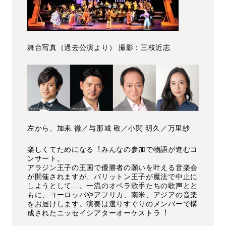
舞台写真（過去公演より） 撮影：三枝近志
左から、加耒 徹／与那城 敬／小関 明久／万里紗
楽しくてためになる︕みんなの参加で物語が進むコ
ンサート。
アラジン王子の王国で優勝者の願いを叶える音楽会
が開催されますが、バリットン王子が魔法で中止に
しようとして…。一流のオペラ歌手たちの歌声とと
もに、ヨーロッパやアフリカ、南米、アジアの音楽
をお届けします。演奏は選りすぐりのメンバーで構
成されたニッセイシアターオーケストラ︕