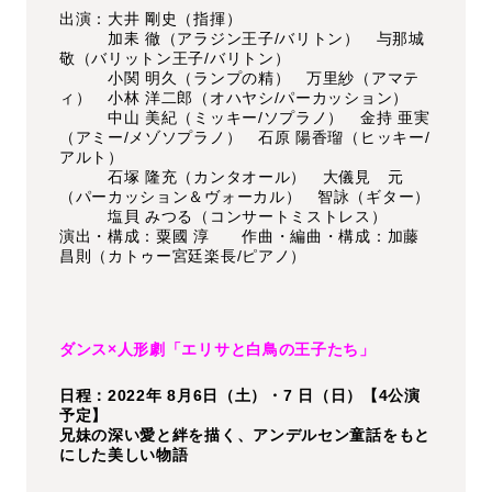
出演：大井 剛史（指揮）
加耒 徹（アラジン王子/バリトン） 与那城
敬（バリットン王子/バリトン）
小関 明久（ランプの精） 万里紗（アマテ
ィ） 小林 洋二郎（オハヤシ/パーカッション）
中山 美紀（ミッキー/ソプラノ） 金持 亜実
（アミー/メゾソプラノ） 石原 陽香瑠（ヒッキー/
アルト）
石塚 隆充（カンタオール） 大儀見 元
（パーカッション＆ヴォーカル） 智詠（ギター）
塩貝 みつる（コンサートミストレス）
演出・構成：粟國 淳 作曲・編曲・構成：加藤
昌則（カトゥー宮廷楽長/ピアノ）
ダンス×人形劇「エリサと白鳥の王子たち」
日程：2022年 8月6日（土）・7 日（日）【4公演
予定】
兄妹の深い愛と絆を描く、アンデルセン童話をもと
にした美しい物語