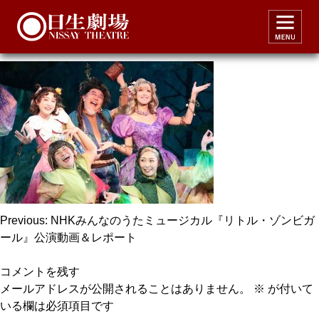
1_zombiegirl
投
Previous:
NHKみんなのうたミュージカル『リトル・ゾンビガ
ール』公演動画＆レポート
稿
ナ
コメントを残す
ビ
メールアドレスが公開されることはありません。
※
が付いて
いる欄は必須項目です
ゲ