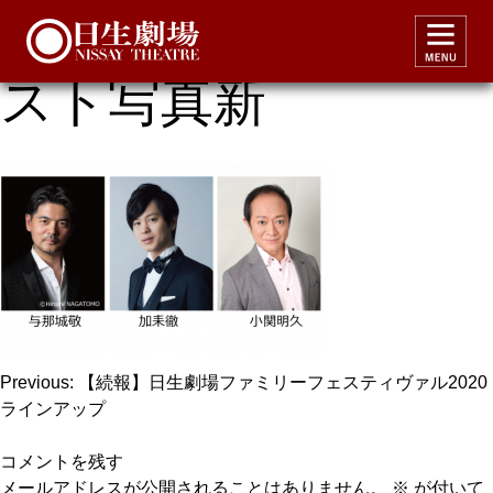
アラジン2020キャ
スト写真新
投
Previous:
【続報】日生劇場ファミリーフェスティヴァル2020
ラインアップ
稿
ナ
コメントを残す
ビ
メールアドレスが公開されることはありません。
※
が付いて