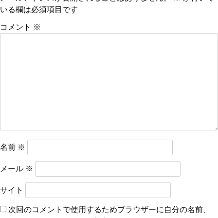
いる欄は必須項目です
ゲ
ー
コメント
※
シ
ョ
ン
名前
※
メール
※
サイト
次回のコメントで使用するためブラウザーに自分の名前、