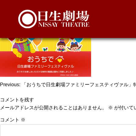
おうちFFツイッタ
投
Previous:
「おうちで日生劇場ファミリーフェスティヴァル」
稿
コメントを残す
ナ
メールアドレスが公開されることはありません。
※
が付いて
ビ
コメント
※
ゲ
ー