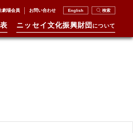
生劇場会員
お問い合わせ
English
検索
表
ニッセイ⽂化振興財団
について