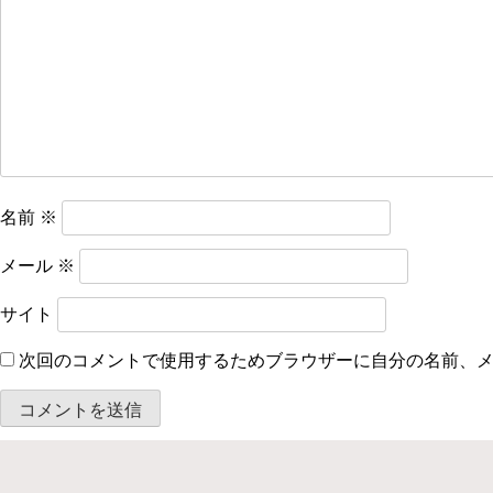
シ
ョ
ン
名前
※
メール
※
サイト
次回のコメントで使用するためブラウザーに自分の名前、