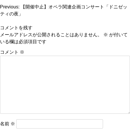
投
Previous:
【開催中止】オペラ関連企画コンサート「ドニゼッ
ティの夜」
稿
ナ
コメントを残す
ビ
メールアドレスが公開されることはありません。
※
が付いて
いる欄は必須項目です
ゲ
ー
コメント
※
シ
ョ
ン
名前
※