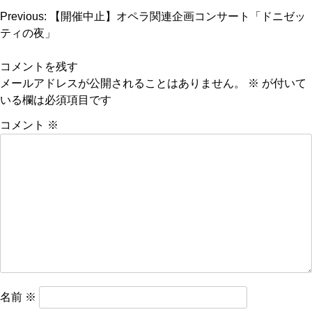
投
Previous:
【開催中止】オペラ関連企画コンサート「ドニゼッ
ティの夜」
稿
ナ
コメントを残す
ビ
メールアドレスが公開されることはありません。
※
が付いて
いる欄は必須項目です
ゲ
ー
コメント
※
シ
ョ
ン
名前
※