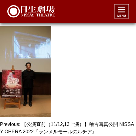
lucia2022repo_dtg1
投
Previous:
【公演直前（11/12,13上演）】稽古写真公開 NISSA
Y OPERA 2022『ランメルモールのルチア』
稿