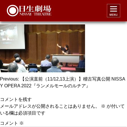
lucia2022repo_dtg3
投
Previous:
【公演直前（11/12,13上演）】稽古写真公開 NISSA
Y OPERA 2022『ランメルモールのルチア』
稿
ナ
コメントを残す
ビ
メールアドレスが公開されることはありません。
※
が付いて
いる欄は必須項目です
ゲ
ー
コメント
※