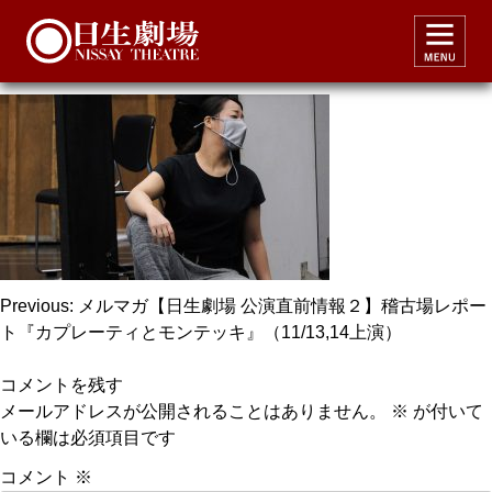
capuleti2021repo11
投
Previous:
メルマガ【日生劇場 公演直前情報２】稽古場レポー
ト『カプレーティとモンテッキ』（11/13,14上演）
稿
ナ
コメントを残す
ビ
メールアドレスが公開されることはありません。
※
が付いて
いる欄は必須項目です
ゲ
ー
コメント
※