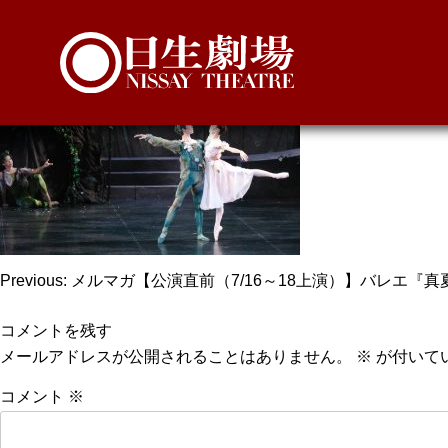
1_ballet2022gp
投
Previous:
メルマガ【公演直前（7/16～18上演）】バレエ『
稿
コメントを残す
ナ
メールアドレスが公開されることはありません。
※
が付いて
ビ
コメント
※
ゲ
ー