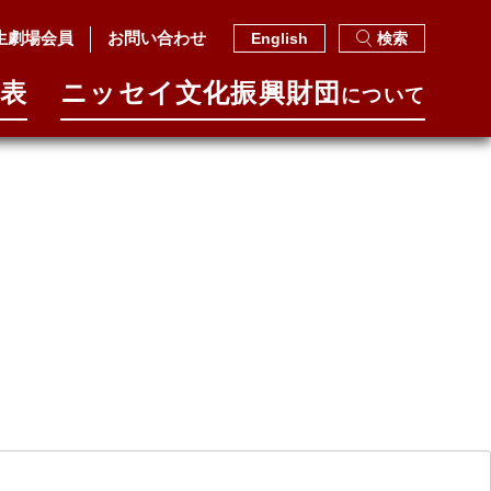
生劇場会員
お問い合わせ
English
検索
表
ニッセイ⽂化振興財団
について