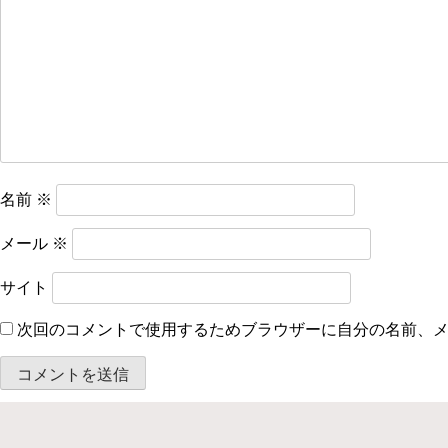
シ
ョ
ン
名前
※
メール
※
サイト
次回のコメントで使用するためブラウザーに自分の名前、