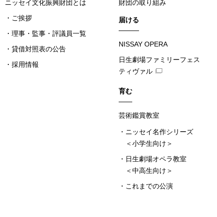
ニッセイ文化振興財団とは
財団の取り組み
ご挨拶
届ける
理事・監事・評議員一覧
NISSAY OPERA
貸借対照表の公告
日生劇場ファミリーフェス
採用情報
ティヴァル
育む
芸術鑑賞教室
ニッセイ名作シリーズ
＜小学生向け＞
日生劇場オペラ教室
＜中高生向け＞
これまでの公演