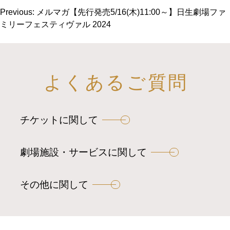
投
Previous:
メルマガ【先行発売5/16(木)11:00～】日生劇場ファ
ミリーフェスティヴァル 2024
稿
ナ
ビ
ゲ
よくあるご質問
ー
シ
チケットに関して
ョ
ン
劇場施設・サービスに関して
その他に関して