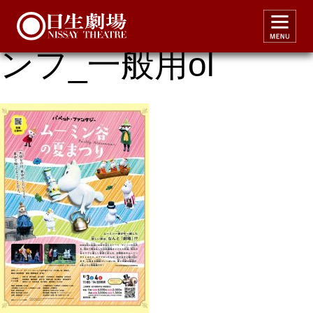
日生劇場FF2024_パ
ンフ_一般用ol