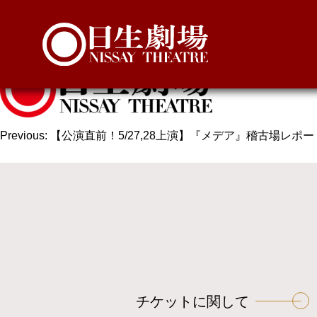
nissaytheatrelogo
投
Previous:
【公演直前！5/27,28上演】『メデア』稽古場レポー
稿
ナ
ビ
ゲ
ー
シ
ョ
チケットに関して
ン