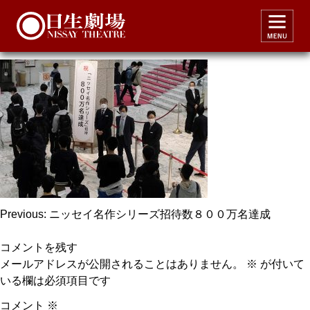
meisaku800tt1
投
Previous:
ニッセイ名作シリーズ招待数８００万名達成
稿
コメントを残す
ナ
メールアドレスが公開されることはありません。
※
が付いて
ビ
いる欄は必須項目です
ゲ
コメント
※