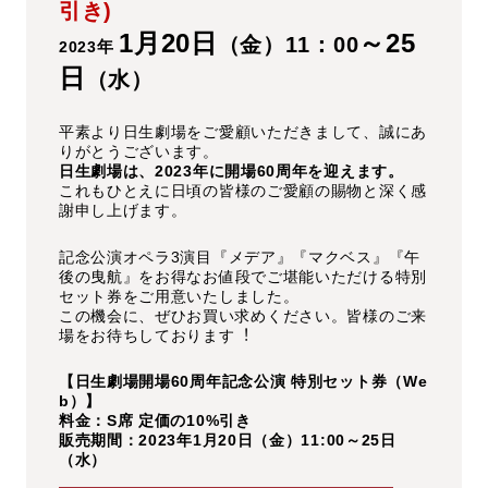
引き)
1月20日
～25
（金）11：00
2023
年
日
（水）
平素より日生劇場をご愛顧いただきまして、誠にあ
りがとうございます。
日生劇場は、2023年に開場60周年を迎えます。
これもひとえに日頃の皆様のご愛顧の賜物と深く感
謝申し上げます。
記念公演オペラ3演目『メデア』『マクベス』『午
後の曳航』をお得なお値段でご堪能いただける特別
セット券をご用意いたしました。
この機会に、ぜひお買い求めください。皆様のご来
場をお待ちしております︕
【日生劇場開場60周年記念公演 特別セット券（We
b）】
料金：S席 定価の10%引き
販売期間：2023年1月20日（金）11:00～25日
（水）