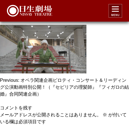
reading4
投
Previous:
オペラ関連企画ピロティ・コンサート＆リーディン
グ公演動画特別公開！（『セビリアの理髪師』『フィガロの結
稿
婚』合同関連企画）
ナ
ビ
コメントを残す
メールアドレスが公開されることはありません。
※
が付いて
ゲ
いる欄は必須項目です
ー