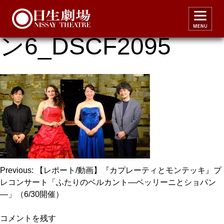
カプレーティプレコ
ン6_DSCF2095
投
Previous:
【レポート/動画】『カプレーティとモンテッキ』プ
レコンサート「ふたりのベルカント―ベッリーニとショパン
稿
―」（6/30開催）
ナ
ビ
コメントを残す