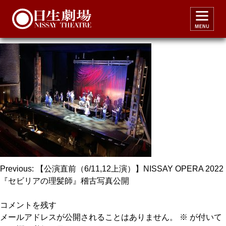
siviglia2022_keiko1
投
Previous:
【公演直前（6/11,12上演）】NISSAY OPERA 2022
『セビリアの理髪師』稽古写真公開
稿
ナ
コメントを残す
ビ
メールアドレスが公開されることはありません。
※
が付いて