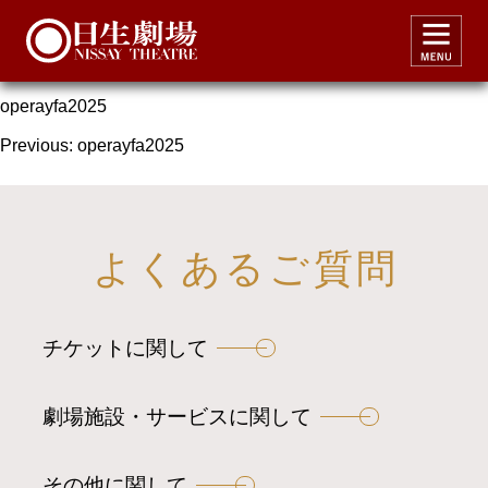
operayfa2025
operayfa2025
投
Previous:
operayfa2025
稿
ナ
ビ
よくあるご質問
ゲ
ー
チケットに関して
シ
ョ
ン
劇場施設・サービスに関して
その他に関して