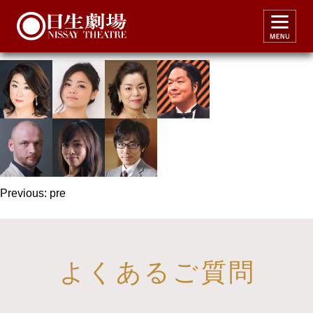
pre
投
Previous:
pre
稿
ナ
ビ
よくあるご質問
ゲ
ー