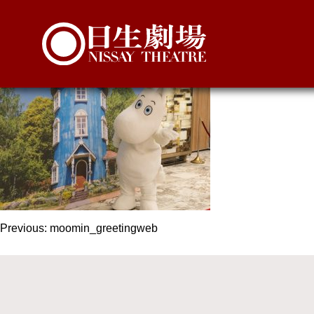
moomin_greetingwe
投
Previous:
moomin_greetingweb
稿
ナ
ビ