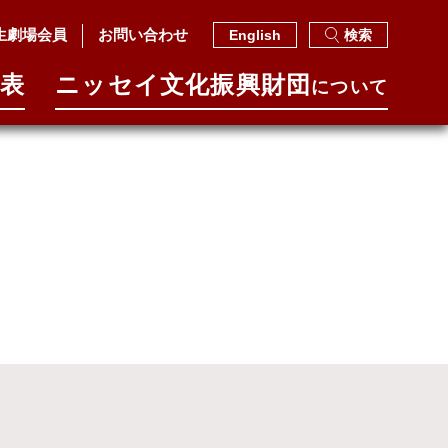
生劇場会員
お問い合わせ
English
検索
表
ニッセイ⽂化振興財団
について