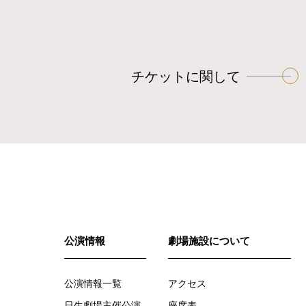
ゲ
ー
シ
ョ
チケットに関して
ン
公演情報
劇場施設について
公演情報一覧
アクセス
日生劇場主催公演
座席表