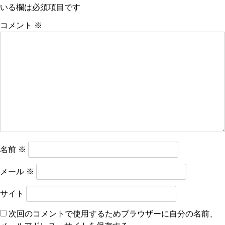
いる欄は必須項目です
ゲ
ー
コメント
※
シ
ョ
ン
名前
※
メール
※
サイト
次回のコメントで使用するためブラウザーに自分の名前、