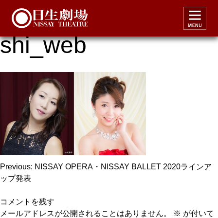
lucia_moriya_takaha
shi_web
投
Previous:
NISSAY OPERA・NISSAY BALLET 2020ラインア
ップ発表
稿
ナ
コメントを残す
ビ
メールアドレスが公開されることはありません。
※
が付いて