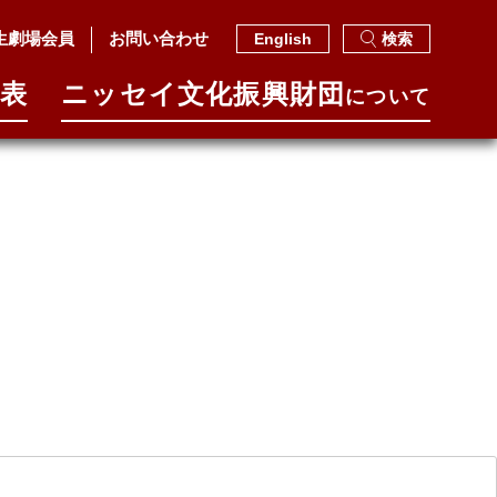
生劇場会員
お問い合わせ
English
検索
表
ニッセイ⽂化振興財団
について