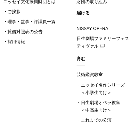
ニッセイ文化振興財団とは
財団の取り組み
ご挨拶
届ける
理事・監事・評議員一覧
NISSAY OPERA
貸借対照表の公告
日生劇場ファミリーフェス
採用情報
ティヴァル
育む
芸術鑑賞教室
ニッセイ名作シリーズ
＜小学生向け＞
日生劇場オペラ教室
＜中高生向け＞
これまでの公演