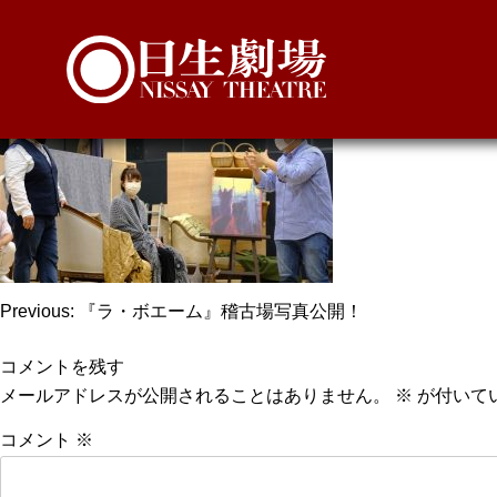
FB用稽古場写真
投
Previous:
『ラ・ボエーム』稽古場写真公開！
稿
コメントを残す
ナ
メールアドレスが公開されることはありません。
※
が付いて
ビ
コメント
※
ゲ
ー