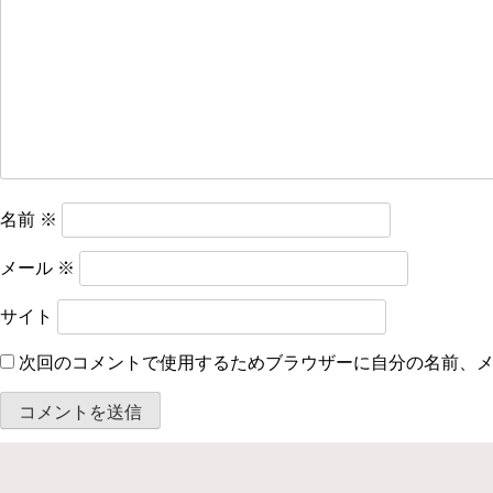
シ
ョ
ン
名前
※
メール
※
サイト
次回のコメントで使用するためブラウザーに自分の名前、