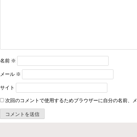
シ
ョ
ン
名前
※
メール
※
サイト
次回のコメントで使用するためブラウザーに自分の名前、