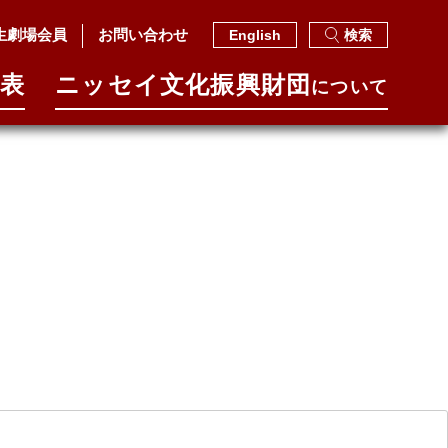
生劇場会員
お問い合わせ
English
検索
表
ニッセイ⽂化振興財団
について