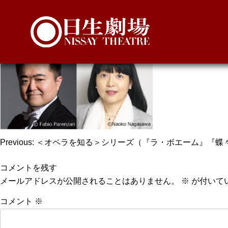
boheme2021mlectur
投
Previous:
＜オペラを知る＞シリーズ（『ラ・ボエーム』『蝶
稿
コメントを残す
ナ
メールアドレスが公開されることはありません。
※
が付いて
ビ
コメント
※
ゲ
ー