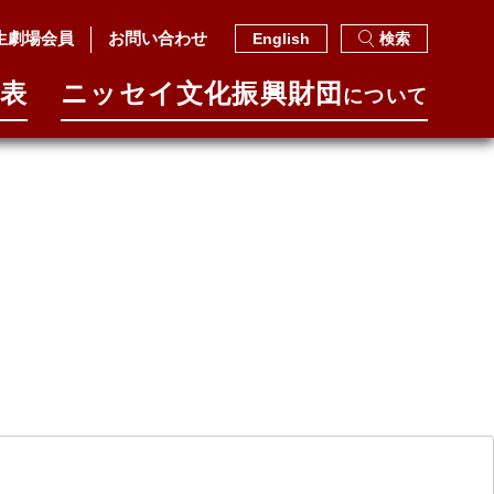
生劇場会員
お問い合わせ
English
検索
表
ニッセイ⽂化振興財団
について