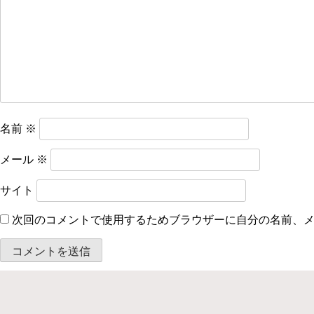
シ
ョ
ン
名前
※
メール
※
サイト
次回のコメントで使用するためブラウザーに自分の名前、