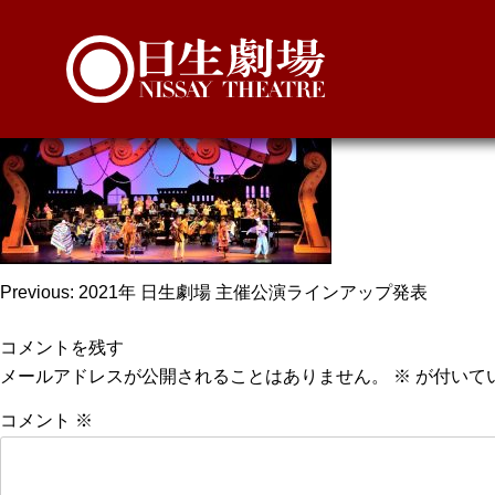
アラジン
投
Previous:
2021年 日生劇場 主催公演ラインアップ発表
稿
コメントを残す
ナ
メールアドレスが公開されることはありません。
※
が付いて
ビ
コメント
※
ゲ
ー