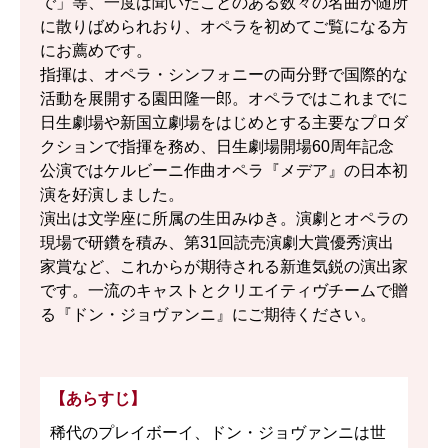
で」等、一度は聞いたことのある数々の名曲が随所
に散りばめられおり、オペラを初めてご覧になる方
にお薦めです。
指揮は、オペラ・シンフォニーの両分野で国際的な
活動を展開する園田隆一郎。オペラではこれまでに
日生劇場や新国立劇場をはじめとする主要なプロダ
クションで指揮を務め、日生劇場開場60周年記念
公演ではケルビーニ作曲オペラ『メデア』の日本初
演を好演しました。
演出は文学座に所属の生田みゆき。演劇とオペラの
現場で研鑽を積み、第31回読売演劇大賞優秀演出
家賞など、これからが期待される新進気鋭の演出家
です。一流のキャストとクリエイティヴチームで贈
る『ドン・ジョヴァンニ』にご期待ください。
【あらすじ】
稀代のプレイボーイ、ドン・ジョヴァンニは世