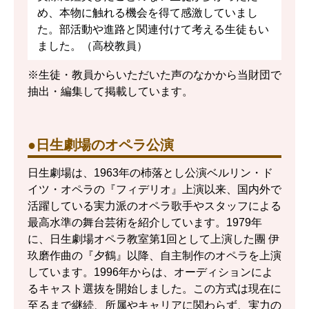
め、本物に触れる機会を得て感激していまし
た。部活動や進路と関連付けて考える生徒もい
ました。（高校教員）
※生徒・教員からいただいた声のなかから当財団で
抽出・編集して掲載しています。
●日生劇場のオペラ公演
日生劇場は、1963年の杮落とし公演ベルリン・ド
イツ・オペラの『フィデリオ』上演以来、国内外で
活躍している実力派のオペラ歌手やスタッフによる
最高水準の舞台芸術を紹介しています。1979年
に、日生劇場オペラ教室第1回として上演した團 伊
玖磨作曲の『夕鶴』以降、自主制作のオペラを上演
しています。1996年からは、オーディションによ
るキャスト選抜を開始しました。この方式は現在に
至るまで継続、所属やキャリアに関わらず、実力の