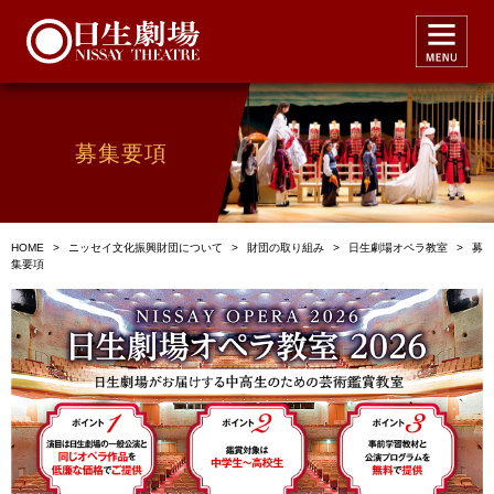
募集要項
HOME
>
ニッセイ文化振興財団について
>
財団の取り組み
>
日生劇場オペラ教室
>
募
集要項