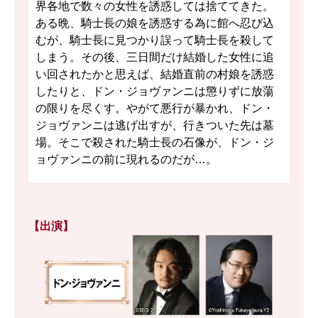
界各地で数々の女性を誘惑しては捨ててきた。
ある晩、騎士長の娘を誘惑する為に館へ忍び込
むが、騎士長に見つかり誤って騎士長を殺して
しまう。その後、三日間だけ結婚した女性に追
い回されたかと思えば、結婚直前の村娘を誘惑
したりと、ドン・ジョヴァンニは懲りずに放蕩
の限りを尽くす。やがて悪行が暴かれ、ドン・
ジョヴァンニは逃げ出すが、行きついた先は墓
場。そこで殺された騎士長の石像が、ドン・ジ
ョヴァンニの前に現れるのだが…。
【出演】