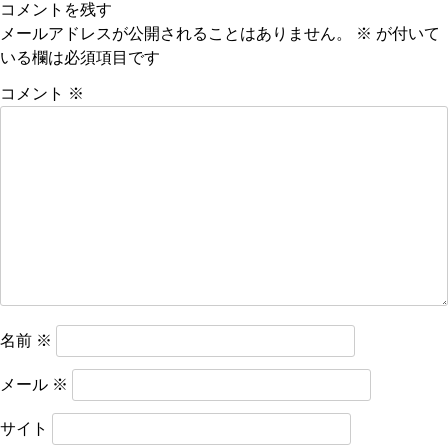
コメントを残す
ナ
メールアドレスが公開されることはありません。
※
が付いて
ビ
いる欄は必須項目です
ゲ
コメント
※
ー
シ
ョ
ン
名前
※
メール
※
サイト